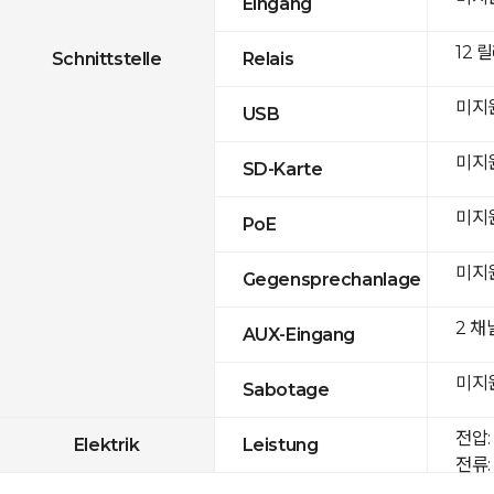
Eingang
12 
Schnittstelle
Relais
미지
USB
미지
SD-Karte
미지
PoE
미지
Gegensprechanlage
2 채
AUX-Eingang
미지
Sabotage
전압: 
Elektrik
Leistung
전류: 