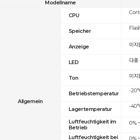
Modellname
Cor
CPU
Flas
Speicher
미지
Anzeige
다중
LED
미지
Ton
-20°
Betriebstemperatur
Allgemein
-40°
Lagertemperatur
Luftfeuchtigkeit im
0% 
Betrieb
Luftfeuchtigkeit bei
0% 