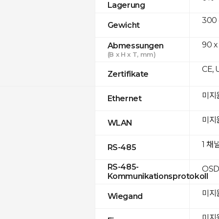
Lagerung
300
Gewicht
90 x
Abmessungen
(B x H x T, mm)
CE, 
Zertifikate
미지
Ethernet
미지
WLAN
1 채
RS-485
RS-485-
OSD
Kommunikationsprotokoll
미지
Wiegand
미지