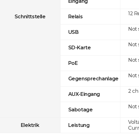
Eingang
12 R
Schnittstelle
Relais
Not
USB
Not
SD-Karte
Not
PoE
Not
Gegensprechanlage
2 ch
AUX-Eingang
Not
Sabotage
Volt
Elektrik
Leistung
Curr