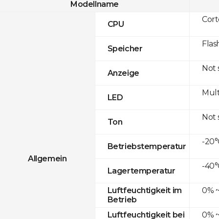
Modellname
Cor
CPU
Flas
Speicher
Not
Anzeige
Mult
LED
Not
Ton
-20°
Betriebstemperatur
Allgemein
-40°
Lagertemperatur
0% ~
Luftfeuchtigkeit im
Betrieb
0% ~
Luftfeuchtigkeit bei