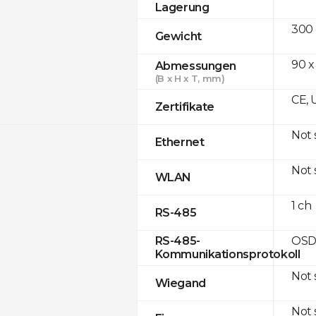
Lagerung
300
Gewicht
90 x
Abmessungen
(B x H x T, mm)
CE, 
Zertifikate
Not
Ethernet
Not
WLAN
1 ch
RS-485
OSD
RS-485-
Kommunikationsprotokoll
Not
Wiegand
Not