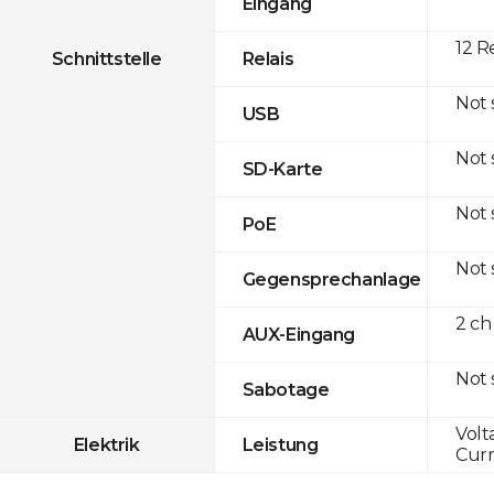
Eingang
12 R
Schnittstelle
Relais
Not
USB
Not
SD-Karte
Not
PoE
Not
Gegensprechanlage
2 ch
AUX-Eingang
Not
Sabotage
Volt
Elektrik
Leistung
Curr