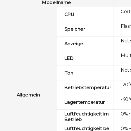
Modellname
Cor
CPU
Flas
Speicher
Not
Anzeige
Mult
LED
Not
Ton
-20°
Betriebstemperatur
Allgemein
-40°
Lagertemperatur
0% ~
Luftfeuchtigkeit im
Betrieb
0% ~
Luftfeuchtigkeit bei