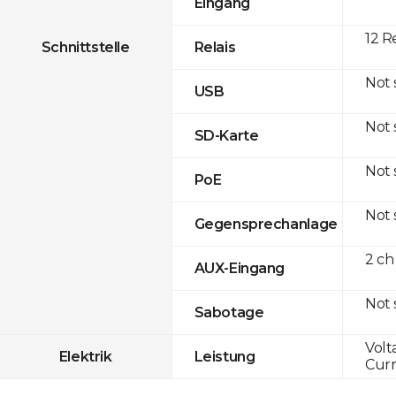
Eingang
12 R
Schnittstelle
Relais
Not
USB
Not
SD-Karte
Not
PoE
Not
Gegensprechanlage
2 ch
AUX-Eingang
Not
Sabotage
Volt
Elektrik
Leistung
Curr