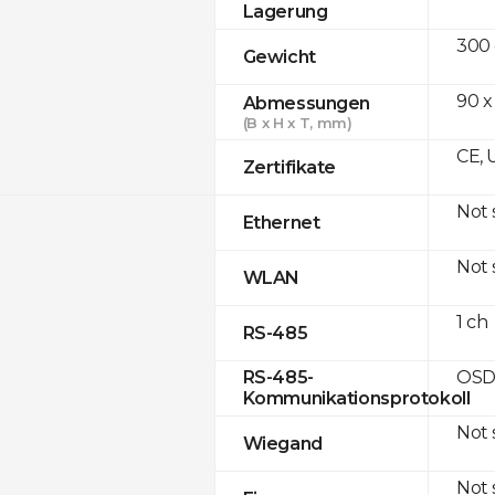
Lagerung
300
Gewicht
90 x
Abmessungen
(B x H x T, mm)
CE, 
Zertifikate
Not
Ethernet
Not
WLAN
1 ch
RS-485
OSD
RS-485-
Kommunikationsprotokoll
Not
Wiegand
Not