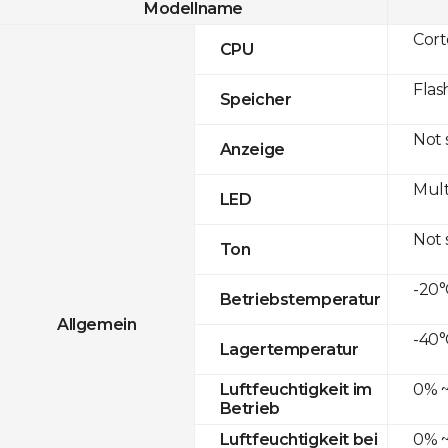
Modellname
Cor
CPU
Flas
Speicher
Not
Anzeige
Mult
LED
Not
Ton
-20°
Betriebstemperatur
Allgemein
-40°
Lagertemperatur
0% ~
Luftfeuchtigkeit im
Betrieb
0% ~
Luftfeuchtigkeit bei