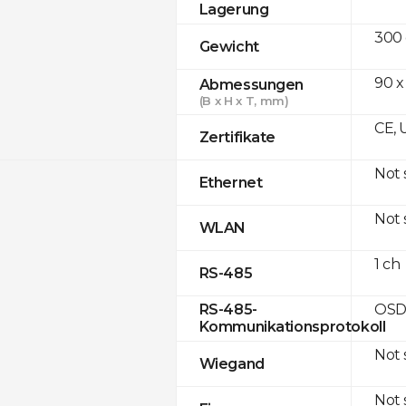
Lagerung
300
Gewicht
90 x
Abmessungen
(B x H x T, mm)
CE, 
Zertifikate
Not
Ethernet
Not
WLAN
1 ch
RS-485
OSD
RS-485-
Kommunikationsprotokoll
Not
Wiegand
Not