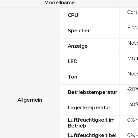
Modellname
Cor
CPU
Flas
Speicher
Not
Anzeige
Mult
LED
Not
Ton
-20°
Betriebstemperatur
Allgemein
-40°
Lagertemperatur
0% ~
Luftfeuchtigkeit im
Betrieb
0% ~
Luftfeuchtigkeit bei