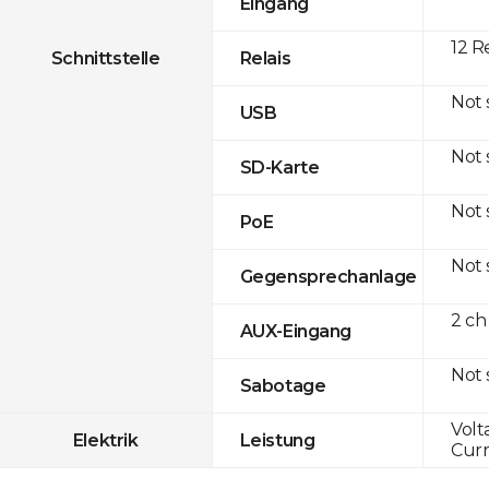
Eingang
12 R
Schnittstelle
Relais
Not
USB
Not
SD-Karte
Not
PoE
Not
Gegensprechanlage
2 ch
AUX-Eingang
Not
Sabotage
Volt
Elektrik
Leistung
Curr