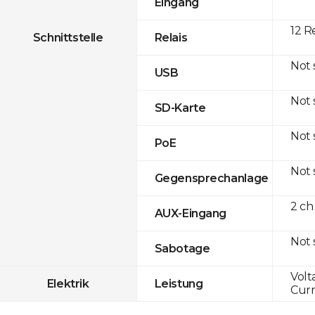
Eingang
12 R
Schnittstelle
Relais
Not
USB
Not
SD-Karte
Not
PoE
Not
Gegensprechanlage
2 ch
AUX-Eingang
Not
Sabotage
Volt
Elektrik
Leistung
Curr