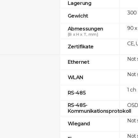
Lagerung
300
Gewicht
90 x
Abmessungen
(B x H x T, mm)
CE, 
Zertifikate
Not
Ethernet
Not
WLAN
1 ch
RS-485
OSD
RS-485-
Kommunikationsprotokoll
Not
Wiegand
Not