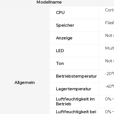
Modellname
Cor
CPU
Flas
Speicher
Not
Anzeige
Mult
LED
Not
Ton
-20°
Betriebstemperatur
Allgemein
-40°
Lagertemperatur
0% ~
Luftfeuchtigkeit im
Betrieb
0% ~
Luftfeuchtigkeit bei