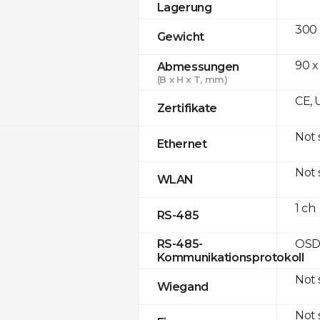
Lagerung
300
Gewicht
90 x
Abmessungen
(B x H x T, mm)
CE, 
Zertifikate
Not
Ethernet
Not
WLAN
1 ch
RS-485
OSD
RS-485-
Kommunikationsprotokoll
Not
Wiegand
Not