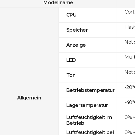
Modellname
Cor
CPU
Flas
Speicher
Not
Anzeige
Mult
LED
Not
Ton
-20°
Betriebstemperatur
Allgemein
-40°
Lagertemperatur
0% ~
Luftfeuchtigkeit im
Betrieb
0% ~
Luftfeuchtigkeit bei