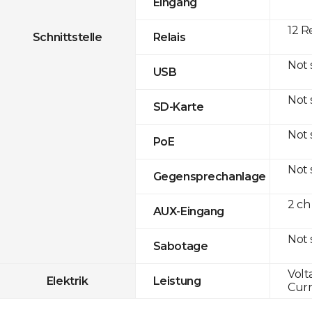
Eingang
12 R
Schnittstelle
Relais
Not
USB
Not
SD-Karte
Not
PoE
Not
Gegensprechanlage
2 ch
AUX-Eingang
Not
Sabotage
Volt
Elektrik
Leistung
Curr