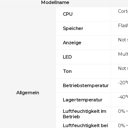
Modellname
Cor
CPU
Flas
Speicher
Not
Anzeige
Mult
LED
Not
Ton
-20°
Betriebstemperatur
Allgemein
-40°
Lagertemperatur
0% ~
Luftfeuchtigkeit im
Betrieb
0% ~
Luftfeuchtigkeit bei