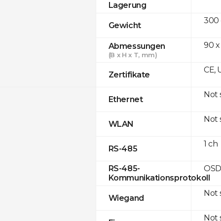
Lagerung
300
Gewicht
90 x
Abmessungen
(B x H x T, mm)
CE, 
Zertifikate
Not
Ethernet
Not
WLAN
1 ch
RS-485
OSD
RS-485-
Kommunikationsprotokoll
Not
Wiegand
Not