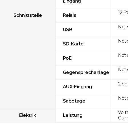
Eingang
12 R
Schnittstelle
Relais
Not
USB
Not
SD-Karte
Not
PoE
Not
Gegensprechanlage
2 ch
AUX-Eingang
Not
Sabotage
Volt
Elektrik
Leistung
Curr