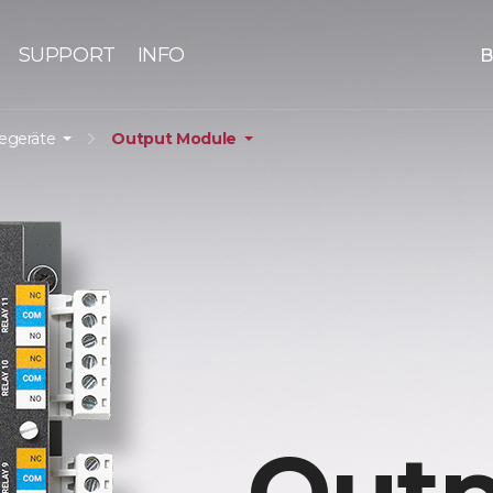
SUPPORT
INFO
B
iegeräte
Output Module