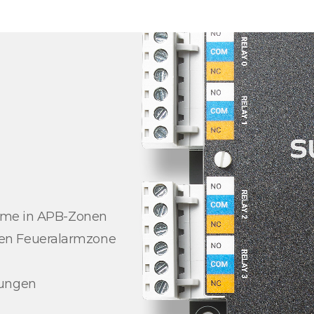
arme in APB-Zonen
en Feueralarmzone
dungen