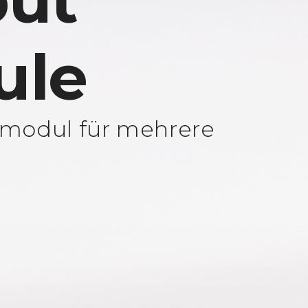
ut
ule
modul für mehrere