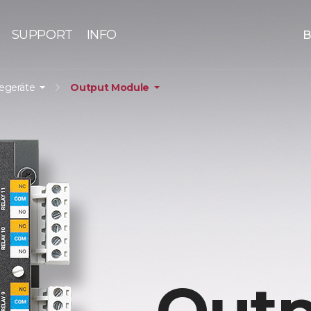
SUPPORT
INFO
B
iegeräte
Output Module