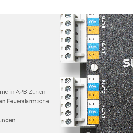
arme in APB-Zonen
en Feueralarmzone
dungen