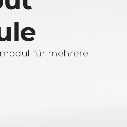
ut
ule
modul für mehrere