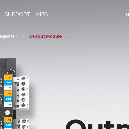
SUPPORT
INFO
B
iegeräte
Output Module