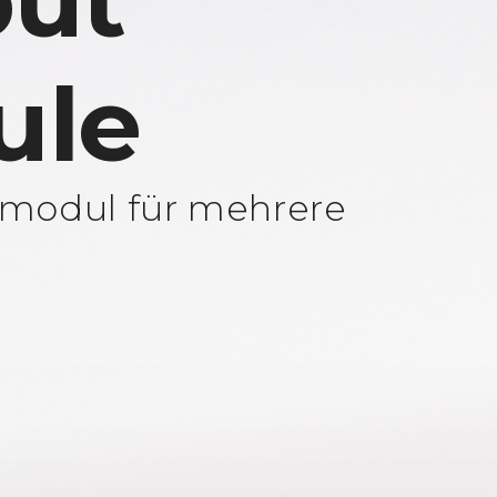
ut
ule
modul für mehrere