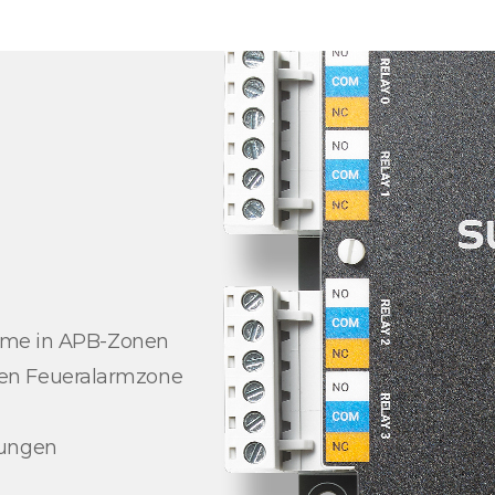
arme in APB-Zonen
en Feueralarmzone
dungen