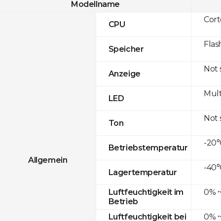
Modellname
Cor
CPU
Flas
Speicher
Not
Anzeige
Mult
LED
Not
Ton
-20°
Betriebstemperatur
Allgemein
-40°
Lagertemperatur
0% ~
Luftfeuchtigkeit im
Betrieb
0% ~
Luftfeuchtigkeit bei