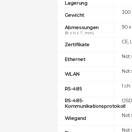
Lagerung
300
Gewicht
90 x
Abmessungen
(B x H x T, mm)
CE, 
Zertifikate
Not
Ethernet
Not
WLAN
1 ch
RS-485
OSD
RS-485-
Kommunikationsprotokoll
Not
Wiegand
Not