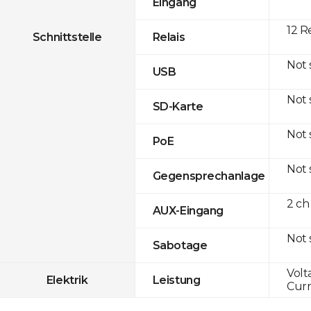
Eingang
12 R
Schnittstelle
Relais
Not
USB
Not
SD-Karte
Not
PoE
Not
Gegensprechanlage
2 ch
AUX-Eingang
Not
Sabotage
Volt
Elektrik
Leistung
Curr