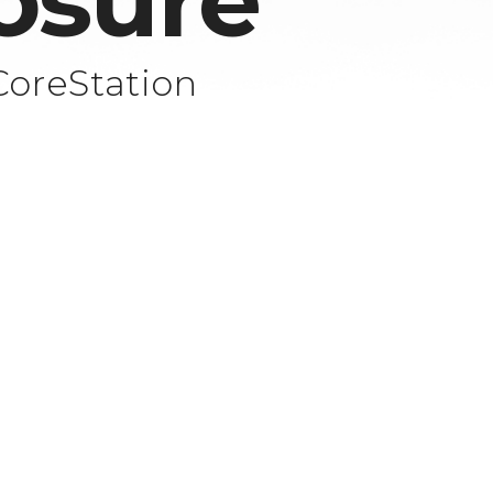
osure
CoreStation