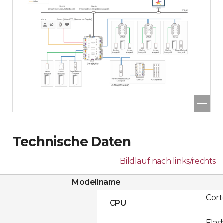
Technische Daten
Bildlauf nach links/rechts
Modellname
Cor
CPU
Flas