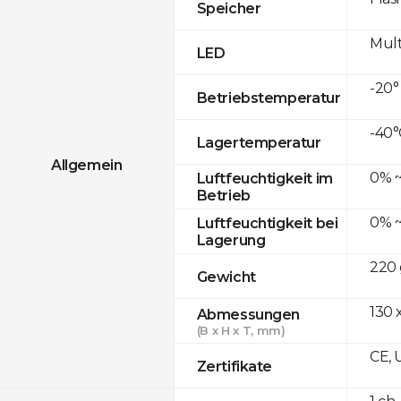
Speicher
Mult
LED
-20°
Betriebstemperatur
-40°
Lagertemperatur
Allgemein
0% ~
Luftfeuchtigkeit im
Betrieb
0% ~
Luftfeuchtigkeit bei
Lagerung
220 
Gewicht
130 x
Abmessungen
(B x H x T, mm)
CE, 
Zertifikate