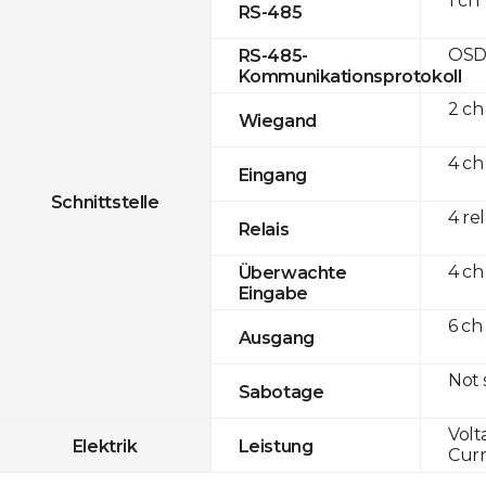
1 ch
RS-485
OSD
RS-485-
Kommunikationsprotokoll
2 ch
Wiegand
4 ch
Eingang
Schnittstelle
4 re
Relais
4 ch
Überwachte
Eingabe
6 ch
Ausgang
Not
Sabotage
Volt
Elektrik
Leistung
Curr