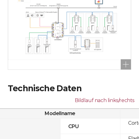
Technische Daten
Bildlauf nach links/rechts
Modellname
Cor
CPU
Flas