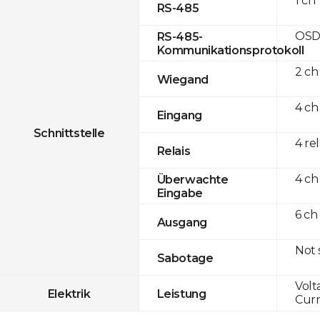
1 ch
RS-485
OSD
RS-485-
Kommunikationsprotokoll
2 ch
Wiegand
4 ch
Eingang
Schnittstelle
4 re
Relais
4 ch
Überwachte
Eingabe
6 ch
Ausgang
Not
Sabotage
Volt
Elektrik
Leistung
Curr