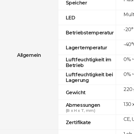
Speicher
Mult
LED
-20°
Betriebstemperatur
-40°
Lagertemperatur
Allgemein
0% ~
Luftfeuchtigkeit im
Betrieb
0% ~
Luftfeuchtigkeit bei
Lagerung
220 
Gewicht
130 x
Abmessungen
(B x H x T, mm)
CE, 
Zertifikate