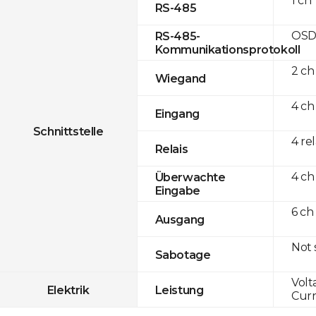
1 ch
RS-485
OSD
RS-485-
Kommunikationsprotokoll
2 ch
Wiegand
4 ch
Eingang
Schnittstelle
4 re
Relais
4 ch
Überwachte
Eingabe
6 ch
Ausgang
Not
Sabotage
Volt
Elektrik
Leistung
Curr