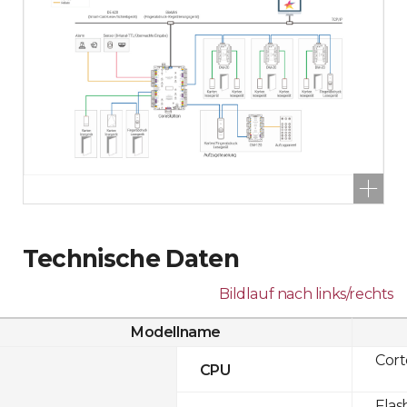
Technische Daten
Bildlauf nach links/rechts
Modellname
Cor
CPU
Flas