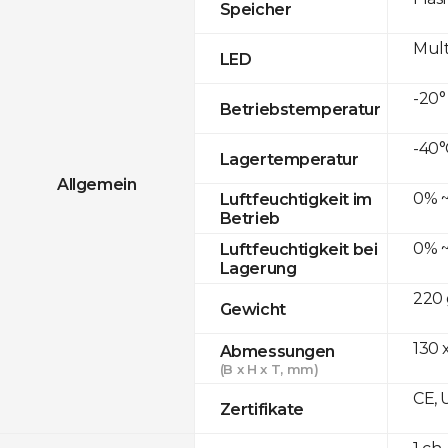
Speicher
Mult
LED
-20°
Betriebstemperatur
-40°
Lagertemperatur
Allgemein
0% ~
Luftfeuchtigkeit im
Betrieb
0% ~
Luftfeuchtigkeit bei
Lagerung
220 
Gewicht
130 
Abmessungen
(B x H x T, mm)
CE, 
Zertifikate