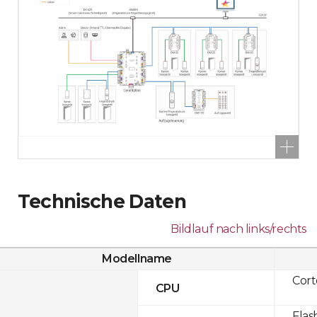
Technische Daten
Bildlauf nach links/rechts
Modellname
Cor
CPU
Flas