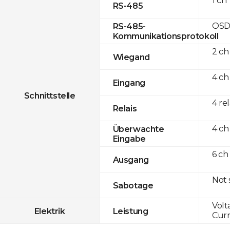
1 ch
RS-485
OSD
RS-485-
Kommunikationsprotokoll
2 ch
Wiegand
4 ch
Eingang
Schnittstelle
4 re
Relais
4 ch
Überwachte
Eingabe
6 ch
Ausgang
Not
Sabotage
Volt
Elektrik
Leistung
Curr