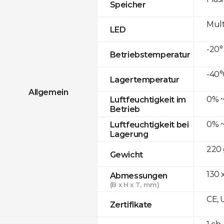
Speicher
Mult
LED
-20°
Betriebstemperatur
-40°
Lagertemperatur
Allgemein
0% ~
Luftfeuchtigkeit im
Betrieb
0% ~
Luftfeuchtigkeit bei
Lagerung
220 
Gewicht
130 
Abmessungen
(B x H x T, mm)
CE, 
Zertifikate