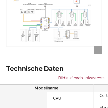
Technische Daten
Bildlauf nach links/rechts
Modellname
Cor
CPU
Flas