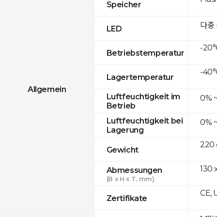
Speicher
다중
LED
-20°
Betriebstemperatur
-40°
Lagertemperatur
Allgemein
Luftfeuchtigkeit im
0% 
Betrieb
Luftfeuchtigkeit bei
0% 
Lagerung
220 
Gewicht
130 
Abmessungen
(B x H x T, mm)
CE, 
Zertifikate