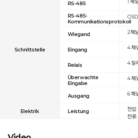
1 채
RS-485
RS-485-
OSD
Kommunikationsprotokoll
2채
Wiegand
4 채
Schnittstelle
Eingang
4 릴
Relais
Überwachte
4 채
Eingabe
6 채
Ausgang
전압: 
Elektrik
Leistung
전류: 
Video