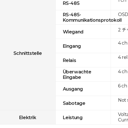
1 ch
RS-485
OSD
RS-485-
Kommunikationsprotokoll
2 
Wiegand
4 ch
Eingang
Schnittstelle
4 re
Relais
4 ch
Überwachte
Eingabe
6 ch
Ausgang
Not
Sabotage
Volt
Elektrik
Leistung
Curr