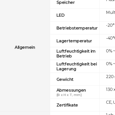
Speicher
Mult
LED
-20°
Betriebstemperatur
-40°
Lagertemperatur
Allgemein
0% ~
Luftfeuchtigkeit im
Betrieb
0% ~
Luftfeuchtigkeit bei
Lagerung
220 
Gewicht
130 x
Abmessungen
(B x H x T, mm)
CE, 
Zertifikate