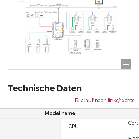
Technische Daten
Bildlauf nach links/rechts
Modellname
Cor
CPU
Flas