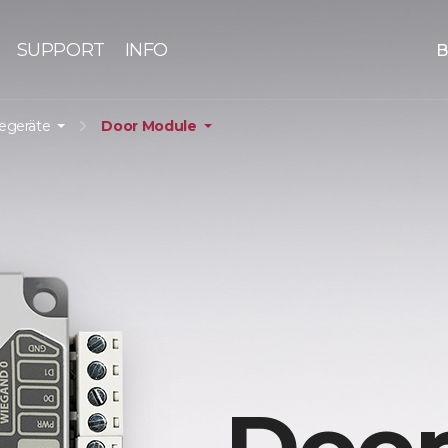
SUPPORT
INFO
B
iegeräte
Door Module