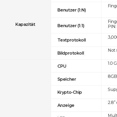
Fing
Benutzer (1:N)
Fing
Kapazität
Benutzer (1:1)
PIN:
3,00
Textprotokoll
Not
Bildprotokoll
1.0 
CPU
8GB
Speicher
Sup
Krypto-Chip
2.8”
Anzeige
Mult