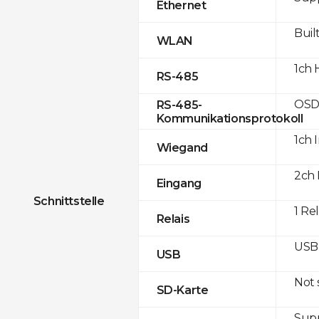
Ethernet
Built
WLAN
1ch 
RS-485
OSD
RS-485-
Kommunikationsprotokoll
1ch 
Wiegand
2ch 
Eingang
Schnittstelle
1 Re
Relais
USB 
USB
Not
SD-Karte
Supp