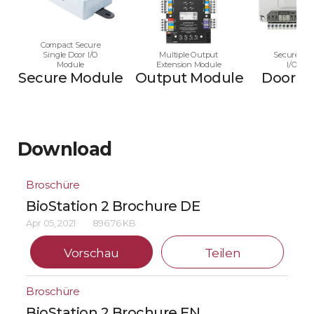
Compact Secure
Single Door I/O
Multiple Output
Secure Mul
Module
Extension Module
I/O Mo
Secure Module
Output Module
Door M
Download
Broschüre
BioStation 2 Brochure DE
Apr 05, 2021
896.76 KB
Vorschau
Teilen
Broschüre
BioStation 2 Brochure EN