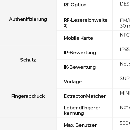
DESF
RF Option
Authenifizierung
RF-Lesereichweite
EM/H
2)
30 
NFC
Mobile Karte
IP65
IP-Bewertung
Schutz
Not
IK-Bewertung
SUPR
Vorlage
MINE
Fingerabdruck
Extractor/Matcher
Not
Lebendfingerer
kennung
500
Max. Benutzer