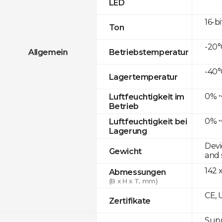
LED
16-bi
Ton
-20°
Allgemein
Betriebstemperatur
-40°
Lagertemperatur
0% ~
Luftfeuchtigkeit im
Betrieb
0% ~
Luftfeuchtigkeit bei
Lagerung
Devi
Gewicht
and 
142 
Abmessungen
(B x H x T, mm)
CE, 
Zertifikate
Supp