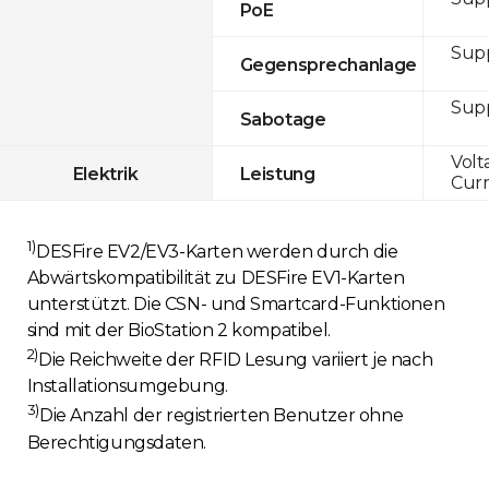
PoE
Sup
Gegensprechanlage
Sup
Sabotage
Volt
Elektrik
Leistung
Curr
1)
DESFire EV2/EV3-Karten werden durch die
Abwärtskompatibilität zu DESFire EV1-Karten
unterstützt. Die CSN- und Smartcard-Funktionen
sind mit der BioStation 2 kompatibel.
2)
Die Reichweite der RFID Lesung variiert je nach
Installationsumgebung.
3)
Die Anzahl der registrierten Benutzer ohne
Berechtigungsdaten.