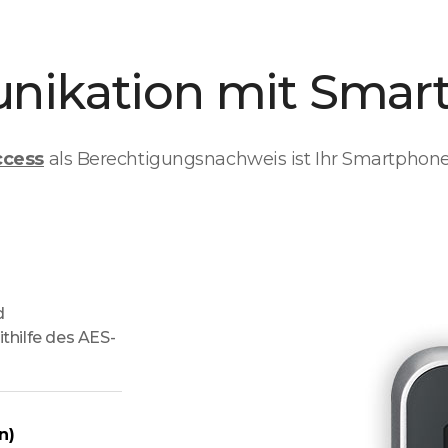
ikation mit Smar
ccess
als Berechtigungsnachweis ist Ihr Smartphon
d
hilfe des AES-
n)