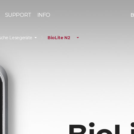
SUPPORT
INFO
B
sche Lesegeräte
BioLite N2