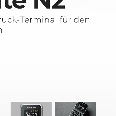
ite N2
ruck-Terminal für den
h