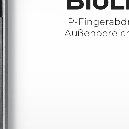
BioL
IP-Fingerabd
Außenbereic