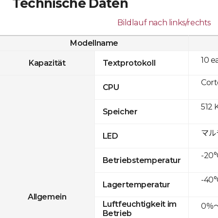
Technische Daten
Bildlauf nach links/rechts
Modellname
10 e
Kapazität
Textprotokoll
Cor
CPU
512 
Speicher
マル
LED
-20°
Betriebstemperatur
-40°
Lagertemperatur
Allgemein
Luftfeuchtigkeit im
0％
Betrieb