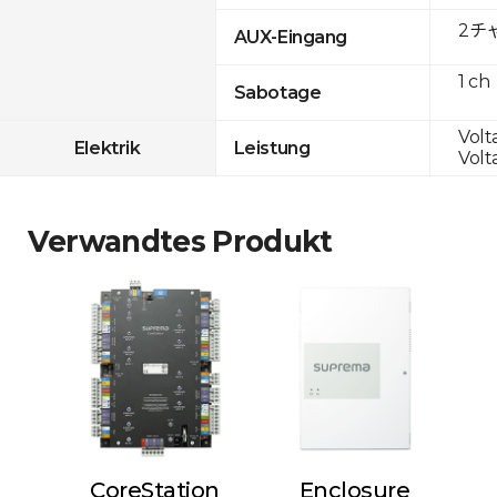
2チャ
AUX-Eingang
1 ch
Sabotage
Volt
Elektrik
Leistung
Volt
Verwandtes Produkt
CoreStation
Enclosure