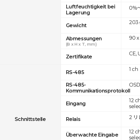
Luftfeuchtigkeit bei
0％
Lagerung
203 
Gewicht
90 x
Abmessungen
(B x H x T, mm)
CE, 
Zertifikate
1 ch
RS-485
OSD
RS-485-
Kommunikationsprotokoll
12 c
Eingang
sele
2 
Schnittstelle
Relais
12 c
Überwachte Eingabe
sele