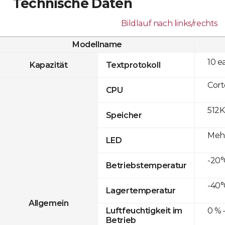
Technische Daten
Bildlauf nach links/rechts
Modellname
10 e
Kapazität
Textprotokoll
Cor
CPU
512K
Speicher
Mehr
LED
-20°
Betriebstemperatur
-40°
Lagertemperatur
Allgemein
0 % 
Luftfeuchtigkeit im
Betrieb