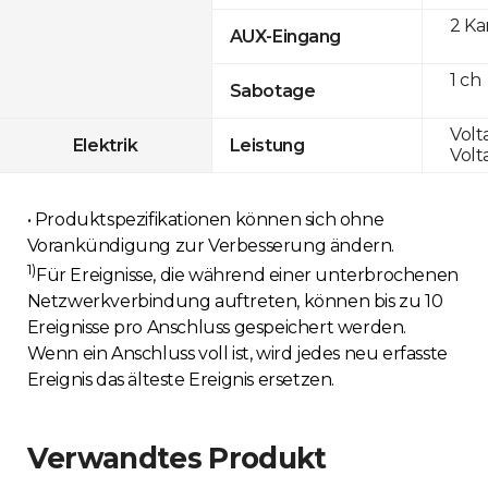
2 K
AUX-Eingang
1 ch
Sabotage
Volt
Elektrik
Leistung
Volt
• Produktspezifikationen können sich ohne
Vorankündigung zur Verbesserung ändern.
1)
Für Ereignisse, die während einer unterbrochenen
Netzwerkverbindung auftreten, können bis zu 10
Ereignisse pro Anschluss gespeichert werden.
Wenn ein Anschluss voll ist, wird jedes neu erfasste
Ereignis das älteste Ereignis ersetzen.
Verwandtes Produkt