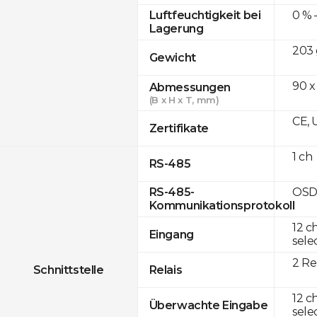
0 % 
Luftfeuchtigkeit bei
Lagerung
203 
Gewicht
90 x
Abmessungen
(B x H x T, mm)
CE, 
Zertifikate
1 ch
RS-485
OSD
RS-485-
Kommunikationsprotokoll
12 c
Eingang
sele
2 Re
Schnittstelle
Relais
12 c
Überwachte Eingabe
sele