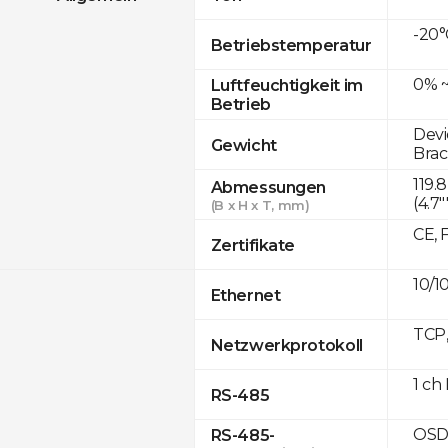
-20°
Betriebstemperatur
0% ~
Luftfeuchtigkeit im
Betrieb
Devi
Gewicht
Brac
119
Abmessungen
(4.7"
(B x H x T, mm)
CE, 
Zertifikate
10/1
Ethernet
TCP
Netzwerkprotokoll
1 ch
RS-485
OSD
RS-485-