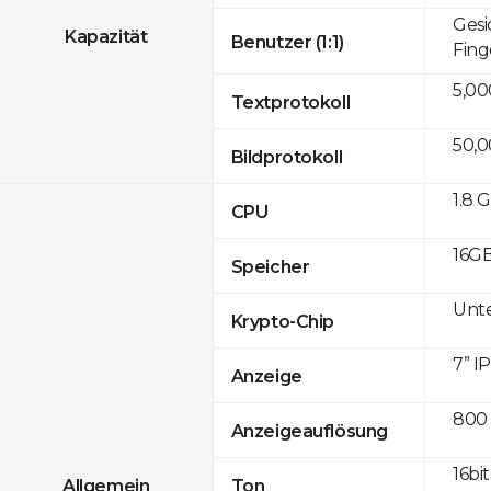
Gesi
Kapazität
Benutzer (1:1)
Fing
5,00
Textprotokoll
50,
Bildprotokoll
1.8 
CPU
16GB
Speicher
Unte
Krypto-Chip
7” I
Anzeige
800 
Anzeigeauflösung
16bit
Allgemein
Ton