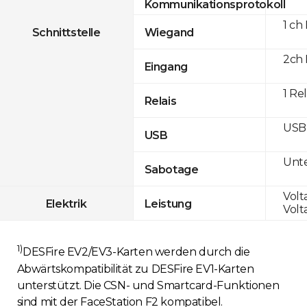
Kommunikationsprotokoll
1 ch
Schnittstelle
Wiegand
2ch 
Eingang
1 Re
Relais
USB 
USB
Unte
Sabotage
Volt
Elektrik
Leistung
Volt
1)
DESFire EV2/EV3-Karten werden durch die
Abwärtskompatibilität zu DESFire EV1-Karten
unterstützt. Die CSN- und Smartcard-Funktionen
sind mit der FaceStation F2 kompatibel.