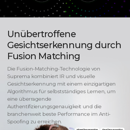
Unübertroffene
Gesichtserkennung
durch
Fusion Matching
Die Fusion-Matching-Technologie von
Suprema kombiniert IR und visuelle
Gesichtserkennung mit einem einzigartigen
Algorithmus für selbstständiges Lernen, um
eine überragende
Authentifizierungsgenauigkeit und die
branchenweit beste Performance im Anti-
Spoofing zu erreichen.