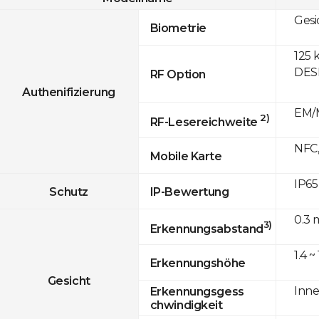
Gesi
Biometrie
125 
DESF
RF Option
Authenifizierung
EM/M
2)
RF-Lesereichweite
NFC,
Mobile Karte
IP65
Schutz
IP-Bewertung
0.3 
3)
Erkennungsabstand
1.4 ~
Erkennungshöhe
Gesicht
Inne
Erkennungsgess
chwindigkeit