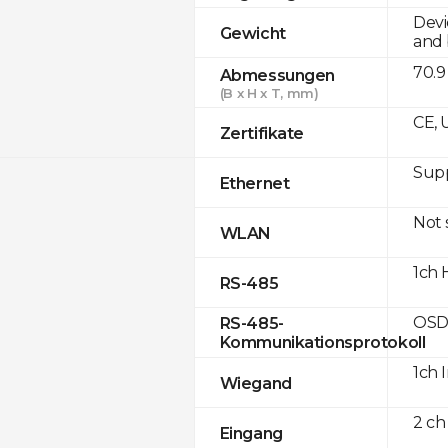
Devi
Gewicht
and 
70.9
Abmessungen
(B x H x T, mm)
CE, 
Zertifikate
Supp
Ethernet
Not
WLAN
1ch 
RS-485
OSD
RS-485-
Kommunikationsprotokoll
1ch 
Wiegand
2 ch
Eingang