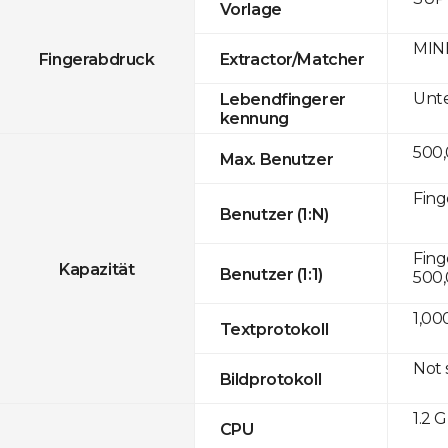
Vorlage
MINE
Fingerabdruck
Extractor/Matcher
Unte
Lebendfingerer
kennung
500
Max. Benutzer
Fing
Benutzer (1:N)
Fing
Kapazität
Benutzer (1:1)
500
1,00
Textprotokoll
Not
Bildprotokoll
1.2 
CPU