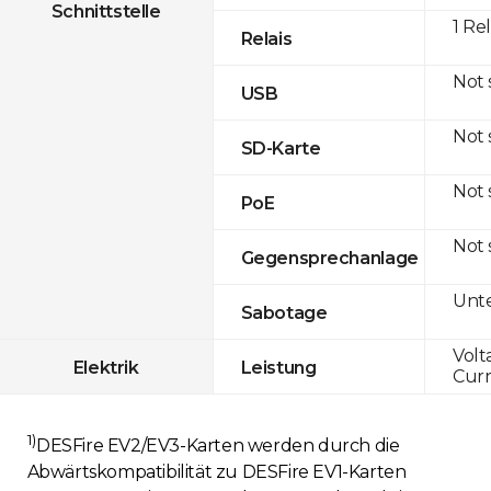
Schnittstelle
1 Re
Relais
Not
USB
Not
SD-Karte
Not
PoE
Not
Gegensprechanlage
Unte
Sabotage
Volt
Elektrik
Leistung
Curr
1)
DESFire EV2/EV3-Karten werden durch die
Abwärtskompatibilität zu DESFire EV1-Karten