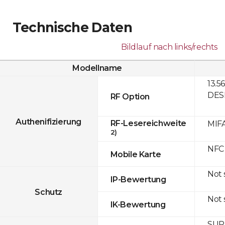
Technische Daten
Bildlauf nach links/rechts
Modellname
13.5
DESF
RF Option
Authenifizierung
RF-Lesereichweite
MIFA
2)
NFC
Mobile Karte
Not
IP-Bewertung
Schutz
Not
IK-Bewertung
SUPR