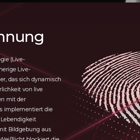
ennung
gie (Live-
erige Live-
er, das sich dynamisch
ichkeit von live
n mit der
 implementiert die
 Lebendigkeit
it Bildgebung aus
 Weißlicht blockiert die