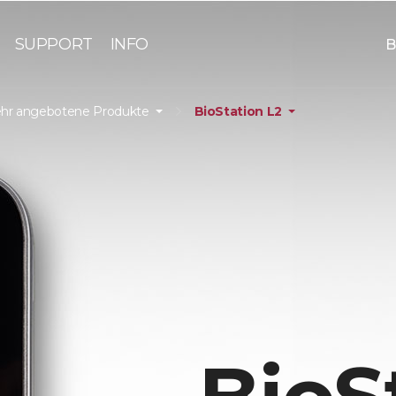
SUPPORT
INFO
B
hr angebotene Produkte
BioStation L2