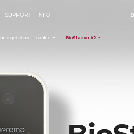
SUPPORT
INFO
B
hr angebotene Produkte
BioStation A2