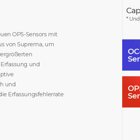
neuen OP5-Sensors mit
us von Suprema, um
vergrößerten
 Erfassung und
ptive
ch und
ie Erfassungsfehlerrate