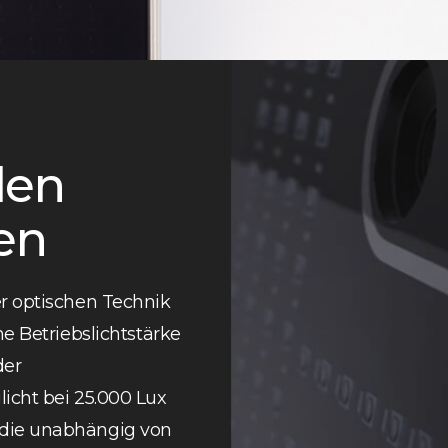
len
en
r optischen Technik
ne Betriebslichtstärke
der
icht bei 25.000 Lux
 die unabhängig von