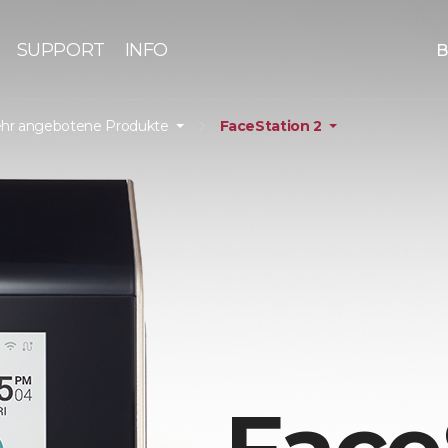
SUPPORT
INFO
B
hr angebotene Produkte
FaceStation 2