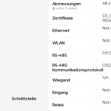
48 x
Abmessungen
(B x H x T, mm)
CE, 
Zertifikate
REAC
Not
Ethernet
Not
WLAN
1ch 
RS-485
OSD
RS-485-
Kommunikationsprotokoll
1ch
Wiegand
Not
Eingang
Schnittstelle
Not
Relais