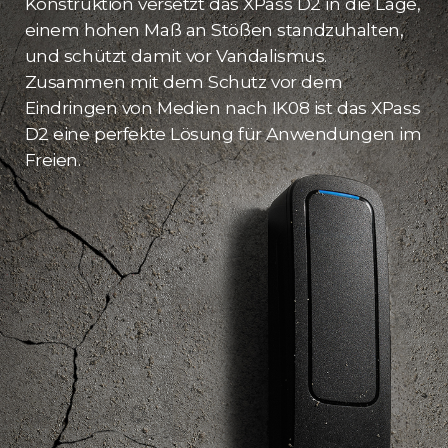
Konstruktion versetzt das XPass D2 in die Lage,
einem hohen Maß an Stößen standzuhalten,
und schützt damit vor Vandalismus.
Zusammen mit dem Schutz vor dem
Eindringen von Medien nach IK08 ist das XPass
D2 eine perfekte Lösung für Anwendungen im
Freien.