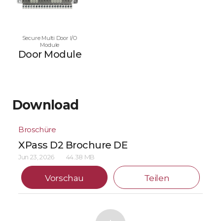
Secure Multi Door I/O
Module
Door Module
Download
Broschüre
XPass D2 Brochure DE
Jun 23, 2026
44.38 MB
Vorschau
Teilen