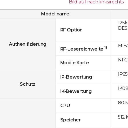
Bildlauf nach links/rechts
Modellname
125k
DESF
RF Option
Authenifizierung
MIFA
1)
RF-Lesereichweite
NFC,
Mobile Karte
IP65
IP-Bewertung
Schutz
IK0
IK-Bewertung
80 
CPU
512 
Speicher