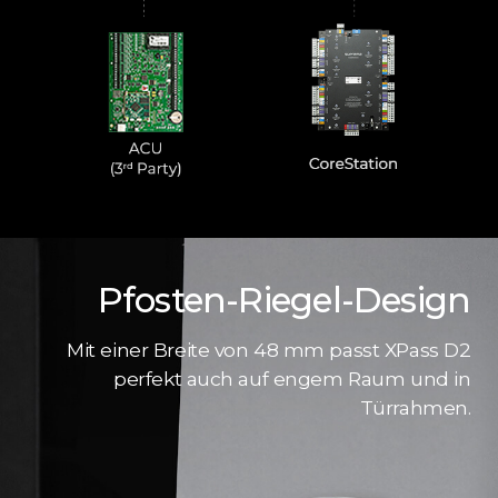
Pfosten-Riegel-Design
Mit einer Breite von 48 mm passt XPass D2
perfekt auch auf engem Raum und in
Türrahmen.