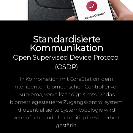
Standardisierte
Kommunikation
Open Supervised Device Protocol
(OSDP)
In Kombination mit CoreStation, dem
intelligenten biometrischen Controller von
Suprema, vervollständigt XPass D2 das
biometriegesteuerte Zugangskontrollsystem;
die zentralisierte Systemtopologie wird
vereinfacht und gleichzeitig die Sicherheit
gestärkt.