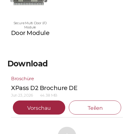
Secure Multi Door I/O
Module
Door Module
Download
Broschüre
XPass D2 Brochure DE
Jun 23, 2026
44.38 MB
Vorschau
Teilen