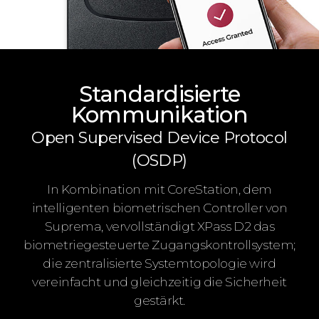
Standardisierte
Kommunikation
Open Supervised Device Protocol
(OSDP)
In Kombination mit CoreStation, dem
intelligenten biometrischen Controller von
Suprema, vervollständigt XPass D2 das
biometriegesteuerte Zugangskontrollsystem;
die zentralisierte Systemtopologie wird
vereinfacht und gleichzeitig die Sicherheit
gestärkt.