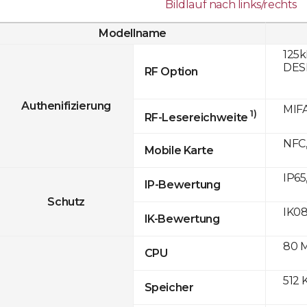
Bildlauf nach links/rechts
Modellname
125k
DESF
RF Option
Authenifizierung
MIFA
1)
RF-Lesereichweite
NFC,
Mobile Karte
IP65
IP-Bewertung
Schutz
IK0
IK-Bewertung
80 
CPU
512 
Speicher