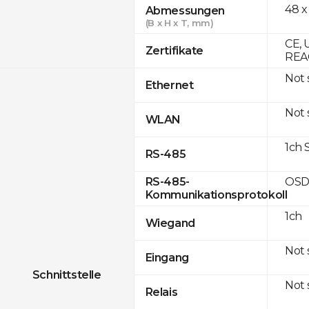
48 x
Abmessungen
(B x H x T, mm)
CE, 
Zertifikate
REAC
Not
Ethernet
Not
WLAN
1ch 
RS-485
OSD
RS-485-
Kommunikationsprotokoll
1ch
Wiegand
Not
Eingang
Schnittstelle
Not
Relais