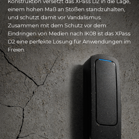
Konstruktion versetzt das XPass D2 in die Lage,
einem hohen Maß an Stößen standzuhalten,
und schützt damit vor Vandalismus.
Zusammen mit dem Schutz vor dem
Eindringen von Medien nach IK08 ist das XPass
D2 eine perfekte Lösung für Anwendungen im
Freien.