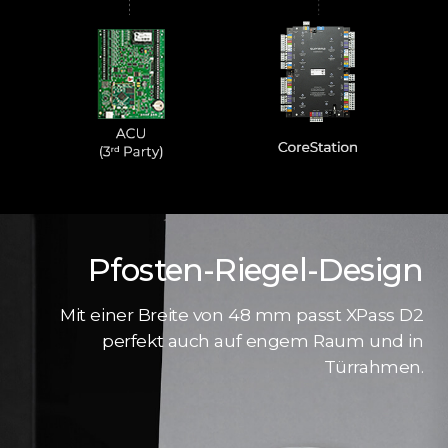
Pfosten-Riegel-Design
Mit einer Breite von 48 mm passt XPass D2
perfekt auch auf engem Raum und in
Türrahmen.