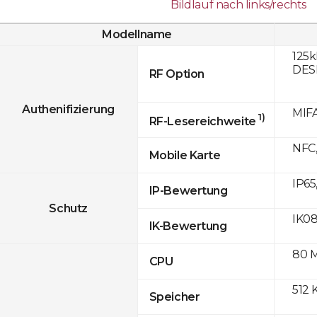
Bildlauf nach links/rechts
Modellname
125k
DESF
RF Option
Authenifizierung
MIFA
1)
RF-Lesereichweite
NFC,
Mobile Karte
IP65
IP-Bewertung
Schutz
IK0
IK-Bewertung
80 
CPU
512 
Speicher