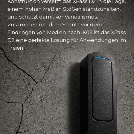
Konstruktion versetzt das XPass D2 in die Lage,
einem hohen Maß an Stößen standzuhalten,
und schützt damit vor Vandalismus.
Zusammen mit dem Schutz vor dem
Eindringen von Medien nach IK08 ist das XPass
D2 eine perfekte Lösung für Anwendungen im
Freien.