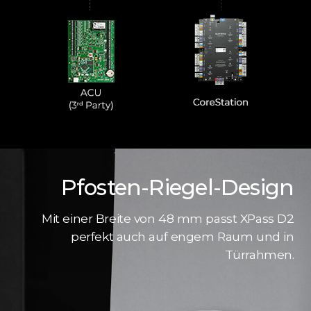
Pfosten-Riegel-Design
Mit einer Breite von 48 mm passt XPass D2
perfekt auch auf engem Raum und in
Türrahmen.