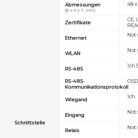
48 x
Abmessungen
(B x H x T, mm)
CE, 
Zertifikate
REAC
Not
Ethernet
Not
WLAN
1ch 
RS-485
OSD
RS-485-
Kommunikationsprotokoll
1ch
Wiegand
Not
Eingang
Schnittstelle
Not
Relais