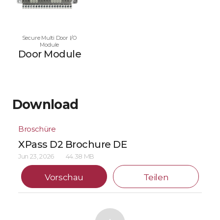
Secure Multi Door I/O
Module
Door Module
Download
Broschüre
XPass D2 Brochure DE
Jun 23, 2026
44.38 MB
Vorschau
Teilen