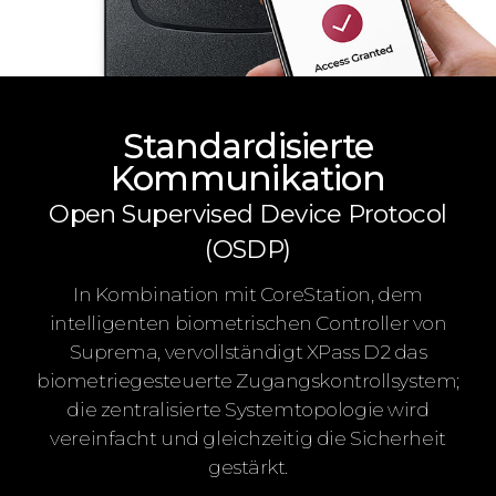
Standardisierte
Kommunikation
Open Supervised Device Protocol
(OSDP)
In Kombination mit CoreStation, dem
intelligenten biometrischen Controller von
Suprema, vervollständigt XPass D2 das
biometriegesteuerte Zugangskontrollsystem;
die zentralisierte Systemtopologie wird
vereinfacht und gleichzeitig die Sicherheit
gestärkt.