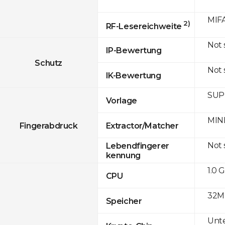
MIFA
2)
RF-Lesereichweite
Not
IP-Bewertung
Schutz
Not
IK-Bewertung
SUPR
Vorlage
MINE
Fingerabdruck
Extractor/Matcher
Not
Lebendfingerer
kennung
1.0 
CPU
32M
Speicher
Unte