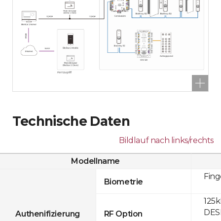
Technische Daten
Bildlauf nach links/rechts
Modellname
Fin
Biometrie
125k
DESF
Authenifizierung
RF Option