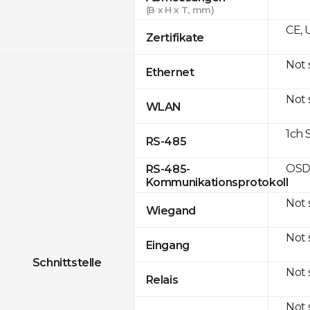
(B x H x T, mm)
CE, 
Zertifikate
Not
Ethernet
Not
WLAN
1ch 
RS-485
OSD
RS-485-
Kommunikationsprotokoll
Not
Wiegand
Not
Eingang
Schnittstelle
Not
Relais
Not