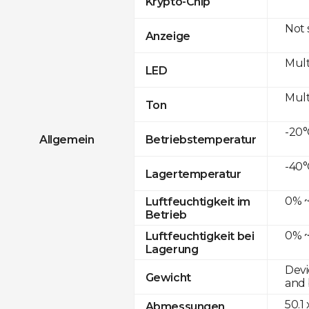
Krypto-Chip
Not
Anzeige
Mult
LED
Mult
Ton
-20°
Allgemein
Betriebstemperatur
-40°
Lagertemperatur
0% ~
Luftfeuchtigkeit im
Betrieb
0% ~
Luftfeuchtigkeit bei
Lagerung
Devi
Gewicht
and 
50.1
Abmessungen