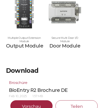
Multiple Output Extension
Secure Multi Door I/O
Module
Module
Output Module
Door Module
Download
Broschüre
BioEntry R2 Brochure DE
Feb 10, 2025
1.57 MB
Vorschau
Teilen