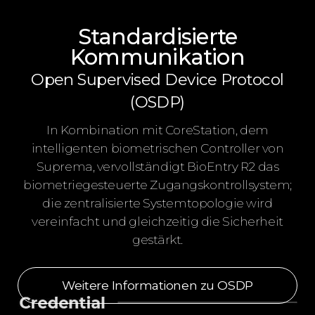
Standardisierte
Kommunikation
Open Supervised Device Protocol
(OSDP)
In Kombination mit CoreStation, dem
intelligenten biometrischen Controller von
Suprema, vervollständigt BioEntry R2 das
biometriegesteuerte Zugangskontrollsystem;
die zentralisierte Systemtopologie wird
vereinfacht und gleichzeitig die Sicherheit
gestärkt.
Weitere Informationen zu OSDP