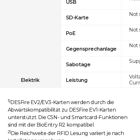
USB
Not
SD-Karte
Not
PoE
Not
Gegensprechanlage
Sup
Sabotage
Volt
Elektrik
Leistung
Curr
1)
DESFire EV2/EV3-Karten werden durch die
Abwärtskompatibilität zu DESFire EV1-Karten
unterstützt. Die CSN- und Smartcard-Funktionen
sind mit der BioEntry R2 kompatibel.
2)
Die Reichweite der RFID Lesung variiert je nach