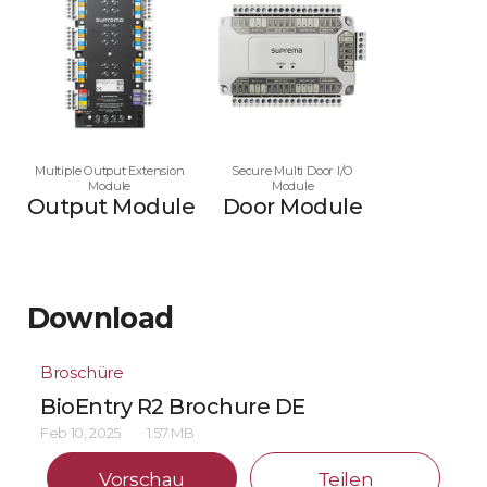
Multiple Output Extension
Secure Multi Door I/O
Module
Module
Output Module
Door Module
Download
Broschüre
BioEntry R2 Brochure DE
Feb 10, 2025
1.57 MB
Vorschau
Teilen