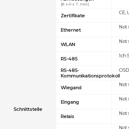
(B x H x T, mm)
CE, 
Zertifikate
Not
Ethernet
Not
WLAN
1ch 
RS-485
OSD
RS-485-
Kommunikationsprotokoll
Not
Wiegand
Not
Eingang
Schnittstelle
Not
Relais
Not