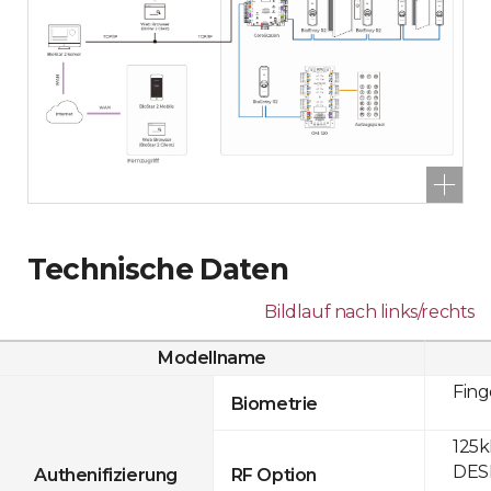
Technische Daten
Bildlauf nach links/rechts
Modellname
Fin
Biometrie
125k
DESF
Authenifizierung
RF Option