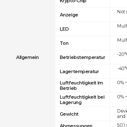
Krypto-Chip
Not
Anzeige
Mult
LED
Mult
Ton
-20°
Allgemein
Betriebstemperatur
-40°
Lagertemperatur
0% ~
Luftfeuchtigkeit im
Betrieb
0% ~
Luftfeuchtigkeit bei
Lagerung
Devi
Gewicht
and 
50.1
Abmessungen