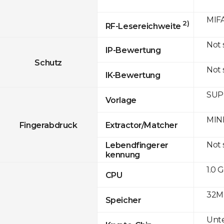
MIFA
2)
RF-Lesereichweite
Not
IP-Bewertung
Schutz
Not
IK-Bewertung
SUPR
Vorlage
MINE
Fingerabdruck
Extractor/Matcher
Not
Lebendfingerer
kennung
1.0 
CPU
32M
Speicher
Unte