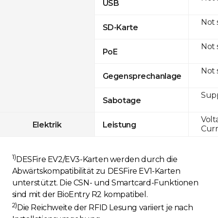
USB
Not
SD-Karte
Not
PoE
Not
Gegensprechanlage
Sup
Sabotage
Volt
Elektrik
Leistung
Curr
1)
DESFire EV2/EV3-Karten werden durch die
Abwärtskompatibilität zu DESFire EV1-Karten
unterstützt. Die CSN- und Smartcard-Funktionen
sind mit der BioEntry R2 kompatibel.
2)
Die Reichweite der RFID Lesung variiert je nach