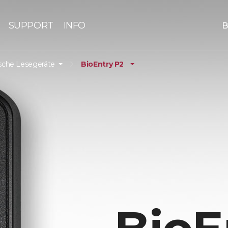
SUPPORT
INFO
B
sche Lesegeräte
BioEntry P2