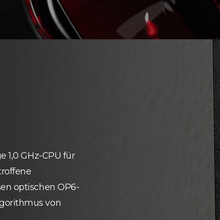
ge 1,0 GHz-CPU für
roffene
sen optischen OP6-
lgorithmus von