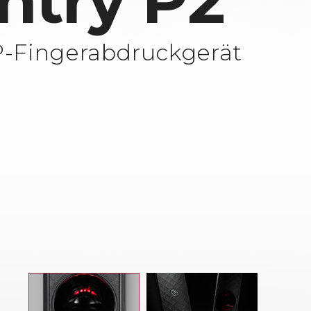
ntry P2
-Fingerabdruckgerät