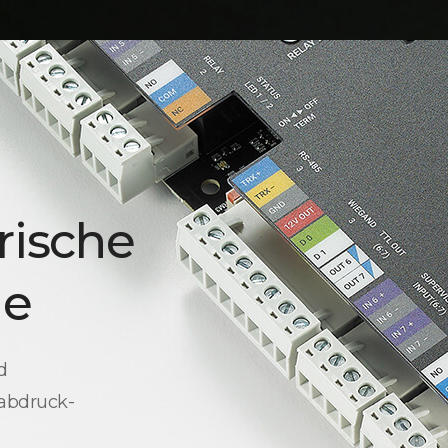
rische
le
d
rabdruck-