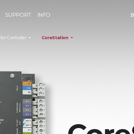
SUPPORT
INFO
B
nter Controller
CoreStation