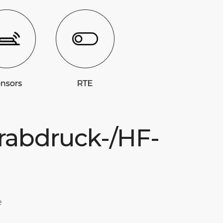
erabdruck-/HF-
e