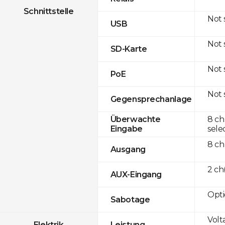
Schnittstelle
Not
USB
Not
SD-Karte
Not
PoE
Not
Gegensprechanlage
8 ch
Überwachte
sele
Eingabe
8 ch
Ausgang
2 c
AUX-Eingang
Opti
Sabotage
Volt
Elektrik
Leistung