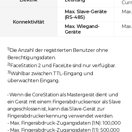
Curr
Max.
Max. Slave-Geräte
(RS-485)
Konnektivität
Max.
Max. Wiegand-
Geräte
1)
Die Anzahl der registrierten Benutzer ohne
Berechtigungsdaten.
2)
FaceStation 2 und FaceLite sind nur verfügbar.
3)
Wählbar zwischen TTL-Eingang und
überwachten Eingang.
• Wenn die CoreStation als Mastergerät dient und
ein Gerät mit einem Fingerabdrucksensor als Slave
angeschlossen ist, kann das Slave-Gerät zur
Fingerabdruckerkennung verwendet werden.
- Max. Fingerabdruck-Zugangsdaten (1:N): 100,000
- Max. Fingerabdruck-Zugangsdaten (1:1): 500,000