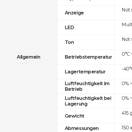
Not
Anzeige
Mult
LED
Not
Ton
0°C 
Allgemein
Betriebstemperatur
-40°
Lagertemperatur
0% ~
Luftfeuchtigkeit im
Betrieb
0% ~
Luftfeuchtigkeit bei
Lagerung
415 
Gewicht
150 x
Abmessungen