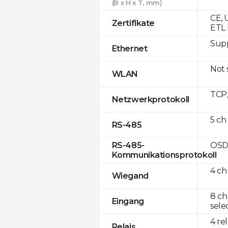
(B x H x T, mm)
CE, 
Zertifikate
ETL 
Supp
Ethernet
Not
WLAN
TCP
Netzwerkprotokoll
5 ch
RS-485
OSD
RS-485-
Kommunikationsprotokoll
4 ch
Wiegand
8 ch
Eingang
sele
4 re
Relais