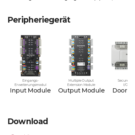
Peripheriegerät
Eingangs-
Multiple Output
Secure Mul
Erweiterungsmodul
Extension Module
I/O Mo
Input Module
Output Module
Door M
Download