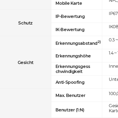
NFC,
Mobile Karte
IP67
IP-Bewertung
Schutz
IK0
IK-Bewertung
0.3 ~
2)
Erkennungsabstand
1.4 ~
Erkennungshöhe
Gesicht
Inne
Erkennungsgess
chwindigkeit
Unte
Anti-Spoofing
100,
Max. Benutzer
Gesi
Benutzer (1:N)
Kart