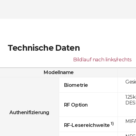
Technische Daten
Bildlauf nach links/rechts
Modellname
Gesi
Biometrie
125k
DESF
RF Option
Authenifizierung
MIFA
1)
RF-Lesereichweite