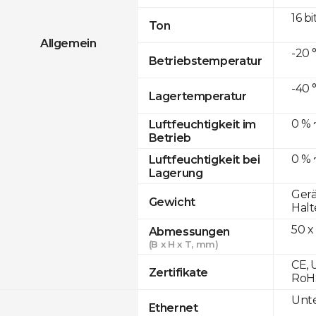
16 bi
Ton
Allgemein
-20 
Betriebstemperatur
-40 
Lagertemperatur
0 % 
Luftfeuchtigkeit im
Betrieb
0 % 
Luftfeuchtigkeit bei
Lagerung
Gerä
Gewicht
Halt
50 x
Abmessungen
(B x H x T, mm)
CE, 
Zertifikate
RoH
Unte
Ethernet