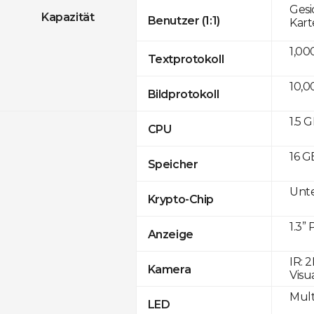
Gesi
Kapazität
Benutzer (1:1)
Kart
1,00
Textprotokoll
10,0
Bildprotokoll
1.5 
CPU
16 G
Speicher
Unte
Krypto-Chip
1.3
Anzeige
IR: 
Kamera
Visu
Mult
LED