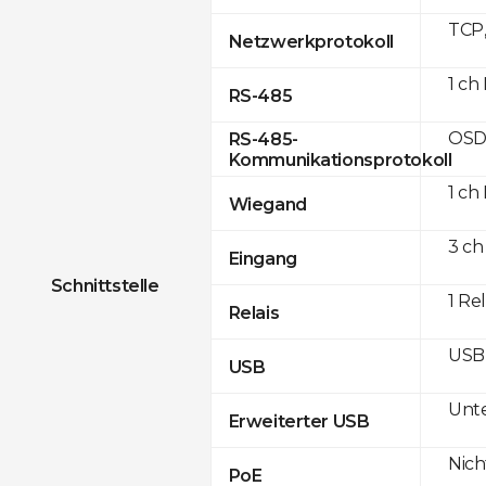
TCP
Netzwerkprotokoll
1 ch
RS-485
OSD
RS-485-
Kommunikationsprotokoll
1 ch
Wiegand
3 ch
Eingang
Schnittstelle
1 Rel
Relais
USB 
USB
Unte
Erweiterter USB
Nich
PoE