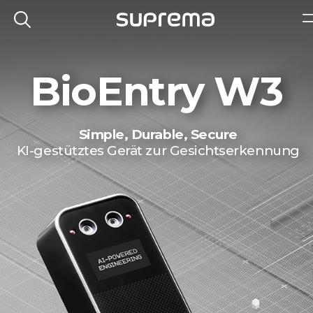
BioEntry W3
Simple, Durable, Secure
KI-gestütztes Gerät zur Gesichtserkennung